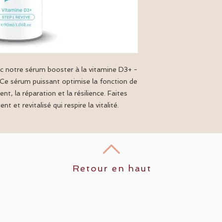
● Pour des résultat
Calme et réconfor
pompe de sérum quot
Protège contre la
● Suivez les étapes
protégeant la pe
superposition hyalur
environnementau
Améliore la textur
pour une apparen
ec notre sérum booster à la vitamine D3+ -
Favorise un teint 
! Ce sérum puissant optimise la fonction de
uniforme, réduisa
Soutient la santé
nt, la réparation et la résilience. Faites
peau grâce à ses 
ent et revitalisé qui respire la vitalité.
Retour en haut