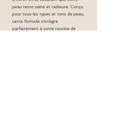
peau reste saine et radieuse. Conçu
pour tous les types et tons de peau,
cette formule s'intègre
parfaitement à votre routine de
soins sans laisser de voile blanc, de
résidu ou obstruer les pores. Parfait
pour une utilisation quotidienne, il
offre une finition naturelle et
éclatante.
Retour en haut
Nous suivre